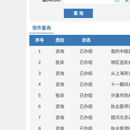
信件查询
序号
类别
状态
1
咨询
已办结
我的中级
2
投诉
已办结
地区违反
3
咨询
已办结
4
咨询
已办结
5
投诉
已办结
许昌市防
6
咨询
已办结
执业医师
7
咨询
已办结
提问北京
8
咨询
已办结
执业医师