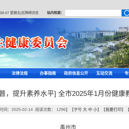
-08-07 星期五
|
无障碍浏览
站内检索：
法律法规
办事指南
政府信息公开
互动交流
专
普，提升素养水平] 全市2025年1月份健
间：2025-02-14 阅读次数：
1296
】【字号
大
中
小
】【
我要打印
】
禹州市