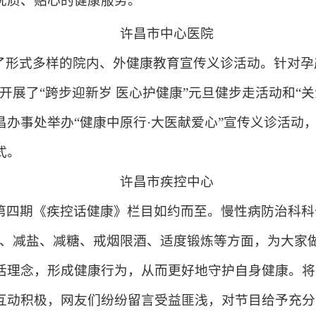
优质、贴心的健康服务。
许昌市中心医院
形式多样的院内、外健康教育宣传义诊活动。针对孕
开展了“跨步迎新岁 医心护健康”元旦健步走活动和“
昌办事处举办“健康中原行·大医献爱心”宣传义诊活动
式
。
许昌市疾控中心
第四期《疾控话健康》栏目如约而至。
慢性病防治科科
油、减盐、减糖、戒烟限酒、适度锻炼等方面，为大家
活理念，形成
健康
行为
，从而更好地守护自身健康
。
将
互动积极
，网友们纷纷留言
受益匪浅
，
对节目给予充分