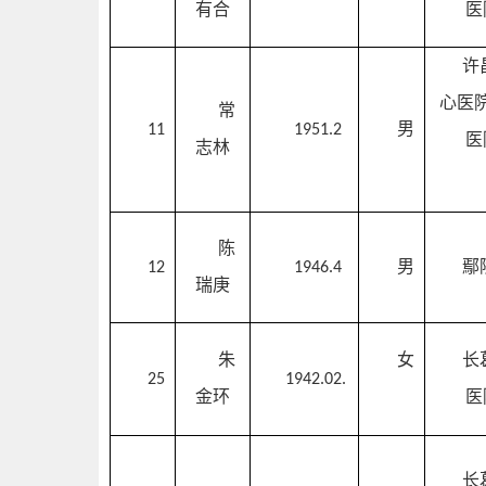
有合
医
许
心医
常
男
11
1951.2
医
志林
陈
男
鄢
12
1946.4
瑞庚
朱
女
长
25
1
942.02.
金环
医
长