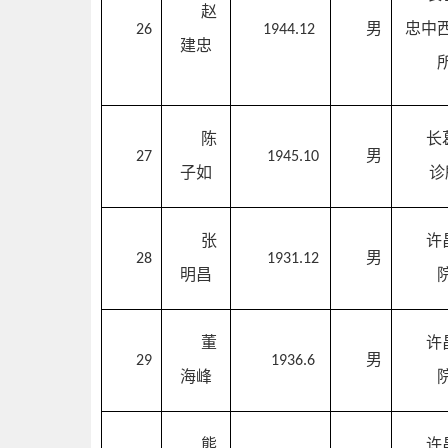
赵
男
忠中
26
1944.12
建忠
陈
长
男
27
1945.10
子如
诊
张
许
男
28
1931.12
明昌
董
许
男
29
1936.6
海峰
熊
许