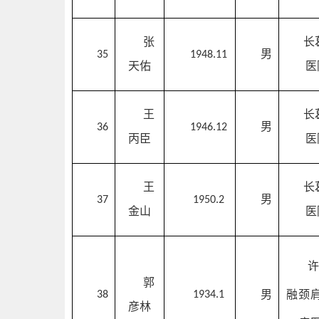
张
长
男
35
1948.11
天佑
医
王
长
男
36
1946.12
丙臣
医
王
长
男
37
1950.2
金山
医
郭
男
融颈
38
1934.1
彦林