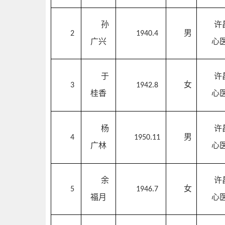
孙
许
男
2
1940.4
广兴
心
于
许
女
3
1942.8
桂香
心
杨
许
男
4
1950.11
广林
心
余
许
女
5
1946.7
福月
心