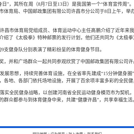
健身日”，其所在周（8月7日至13日）是我国第一个“体育宣传周
体育局、中国邮政集团有限公司许昌市分公司于8日上午，举办了
许昌市体育局党组成员、体育运动中心主任高鹏介绍了近年来
介绍了《太极拳》特种邮票的发行计划，他们还共同为《太极拳
的9支健身队分别表演了精彩纷呈的体育健身节目。
奖，并和广场群众一起共同参观欣赏了中国邮政集团有限公司许
发展思想，持续完善体育设施，在全省率先建成“15分钟健身圈
，各地、各部门依托场地设施，开展了百余项丰富多彩的全民健
落实全民健身战略，以创建河南省全民运动健身模范市为契机
的群众都参与到体育健身中来，共建“健康许昌”，共享幸福生活