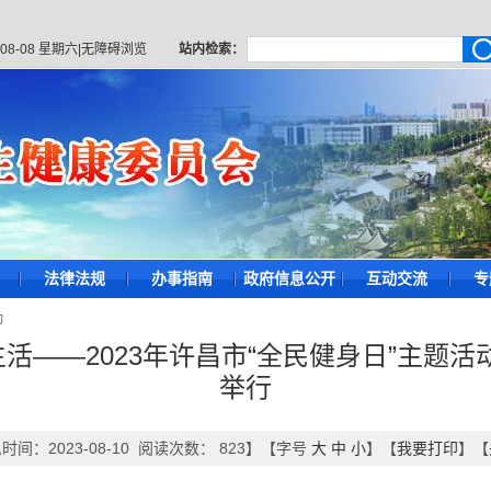
-08-08 星期六
|
无障碍浏览
站内检索：
法律法规
办事指南
政府信息公开
互动交流
专
动
活——2023年许昌市“全民健身日”主题活
举行
时间：2023-08-10 阅读次数：
823
】【字号
大
中
小
】【
我要打印
】【