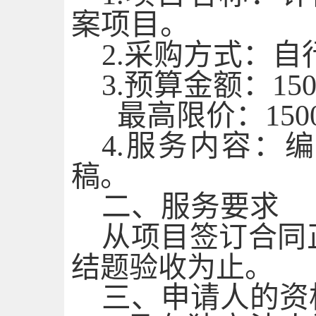
案项目
。
2
.
采购方式：自
3
.
预算金额：
15
最高限价：
150
4
.
服务
内容：
稿
。
二、服务要求
从项目签订合同
结题验收为止。
三
、申请人的资