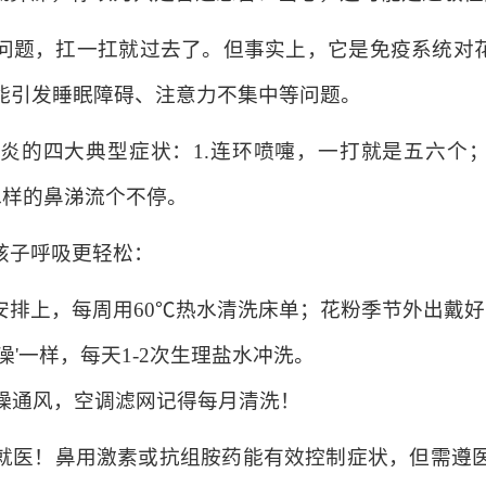
问题，扛一扛就过去了。但事实上，它是免疫系统对花
能引发睡眠障碍、注意力不集中等问题。
炎的四大典型症状：1.连环喷嚏，一打就是五六个；
清水样的鼻涕流个不停。
孩子呼吸更轻松：
安排上，每周用60℃热水清洗床单；花粉季节外出戴
'一样，每天1-2次生理盐水冲洗。
燥通风，空调滤网记得每月清洗！
就医！鼻用激素或抗组胺药能有效控制症状，但需遵