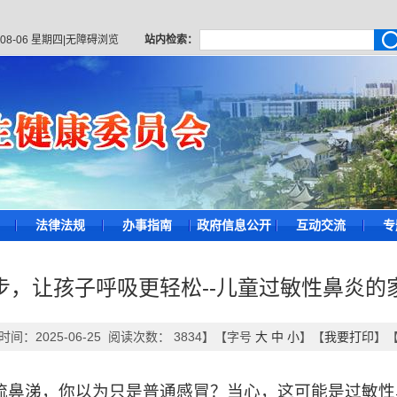
-08-06 星期四
|
无障碍浏览
站内检索：
法律法规
办事指南
政府信息公开
互动交流
专
步，让孩子呼吸更轻松--儿童过敏性鼻炎的
间：2025-06-25 阅读次数：
3834
】【字号
大
中
小
】【
我要打印
】
流鼻涕，你以为只是普通感冒？当心，这可能是过敏性