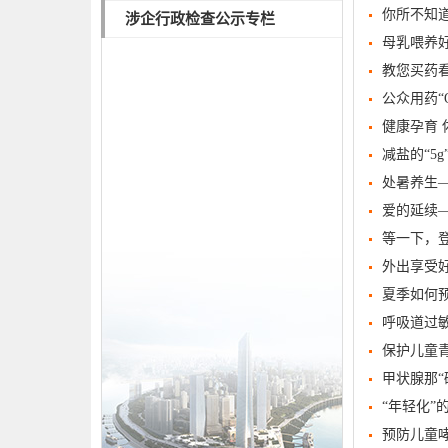
你所不知道
涉企行政检查公示专栏
母乳喂养
教您买药看
公众用药“
健康孕育 
减盐的“5
处暑养生—
爱的延续
等一下，
外出享受
夏季如何
呼吸道过
保护儿童
甲状腺那“
“年轻化”
预防儿童